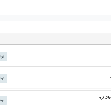
توض
توض
خاک نرم
توض