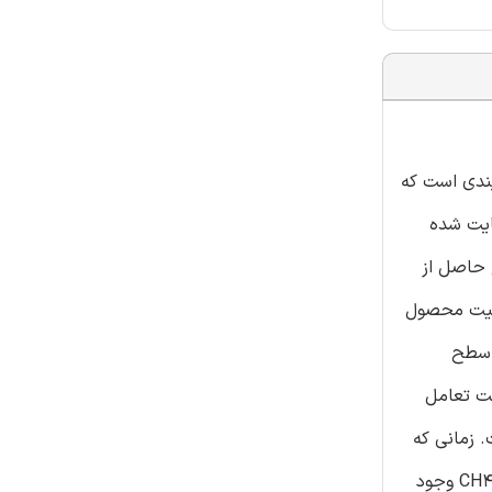
یندی است که
ایت شده
 حاصل از
یدهد. همچنین کیفیت محصول
وی سطح
 علت تعامل
 زمانی که
1-دکان به عنوان ترکیب مدل استفاده شده است، شدت سرکوب سیگنال –C=C- و شدت پیک خمشی آلکان تقویت شده C-H ، زمانی که CH4 وجود