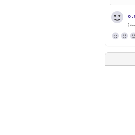
۰.
ست)