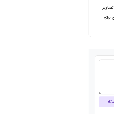
د یافته ذرات کاتالیست شارژ شده در واکنش تحت محیط CH4 نیز از تصاویر
 برای
دگاه