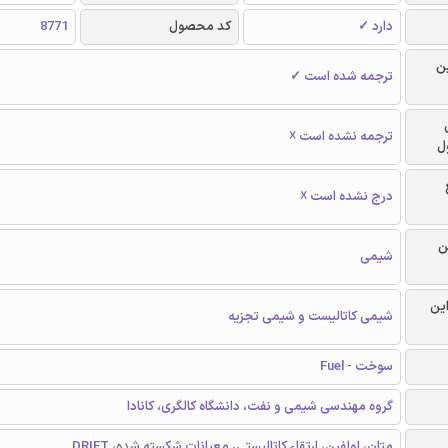
دارد ✓
کد محصول
8771
ن
ترجمه شده است ✓
ترجمه نشده است ☓
ل
درج نشده است ☓
ن
شیمی
این
شیمی کاتالیست و شیمی تجزیه
سوخت - Fuel
گروه مهندسی شیمی و نفت، دانشگاه کالگری، کانادا
متان، اولفین، ارتقاء کاتالیستی، معیانات شکسته شده، DRIFT