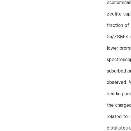
economicall
zeolite-sup
fraction of
Ga/ZSM-5 is
lower bromi
spectroscop
adsorbed pr
observed. 
bending pea
the charged
related to 
distillates