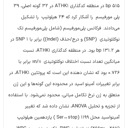
515 bp در منطقه کدگذاری ATHK1 در 32 گونه اصلی، 39
پلی مورفیسم را آشکار کرد که 24 هپلوتیپ را تشکیل
می‌دادند. فرکانس پلی‌مورفیسم (شامل پلی‌مورفیسم تک
نوکلئوتیدی (SNP) و درج/حذف (Indel)) برابر با 1 SNP در
هر 131.2 bp بود. در منطقه کدگذاری ATHK1، نسبت
میانگین تعداد نسبت اختلاف نوکلئوتیدی πn/π برابر با
0.726 بود که نشان دهنده این است که پروتئین ATHK1، در
برابر تغییرات آمینو اسید در محدوده این گونه‌ها و این ژن
متعلق به ژن نرخ تکامل میانی، محدود نمی‌شود. با استفاده
از تجزیه و تحلیل ANOVA، نشان داده شد که تغییر
آمینواسید محل 1199 (Ser↔stop ) یازدهمین هپلوتیپ