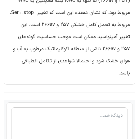
(257 و 266av) نه تنها به RWC بلکه همچنین به WRC
مربوط بود، که نشان دهنده این است که تغییر Ser↔stop،
مربوط به تحمل کامل خشکی 257 و 266av است. این
تغییر آمینواسید ممکن است موجب حساسیت گونه‌های
257 و 266av ناشی از منطقه اکوکلیماتیک مرطوب به آب و
هوای خشک شود و احتمالا شواهدی از تکامل انطباقی
باشد.