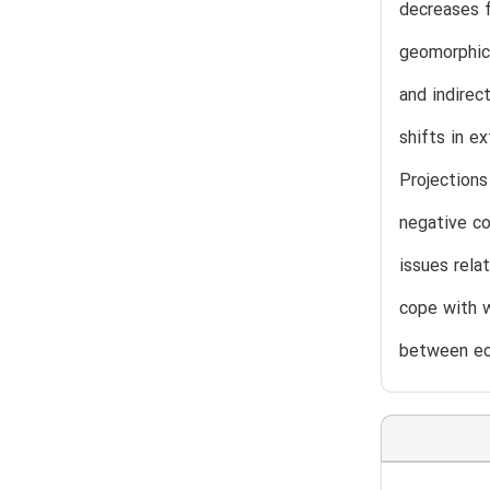
decreases f
geomorphic 
and indirec
shifts in e
Projections
negative co
issues rela
cope with w
between eco