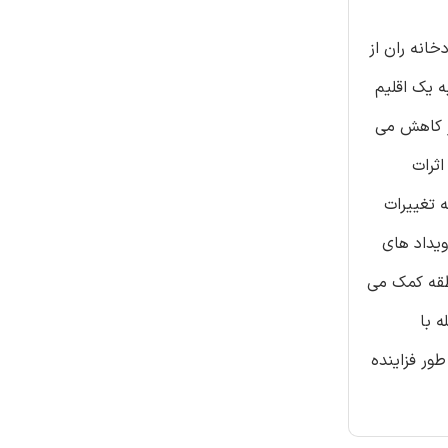
خانه ران از
ه یک اقلیم
یز کاهش می
ثرات
 تغییرات
یداد های
نطقه کمک می
 با
ور فزاینده