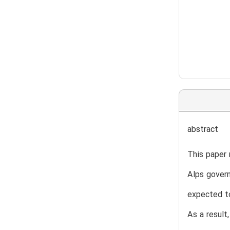
abstract
This paper 
Alps govern
expected to
As a result