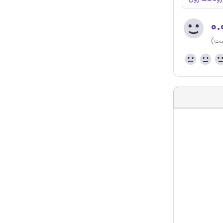
۰.
ست)