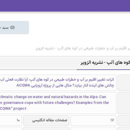
سبد خ
یر اقلیم بر آب و خطرات طبیعی در کوه های آلپ - نشریه الزویر
وه های آلپ - نشریه الزویر
اثرات تغییر اقلیم بر آب و خطرات طبیعی در کوه های آلپ: آیا نظارت فعلی آب 
چالش های آینده کنار بیاید؟ مثال هایی از پروژه اروپایی ACQWA
limatic change on water and natural hazards in the Alps: Can
er governance cope with future challenges? Examples from the
ACQWA’’ project
17
صفحات مقاله انگلیسی
10