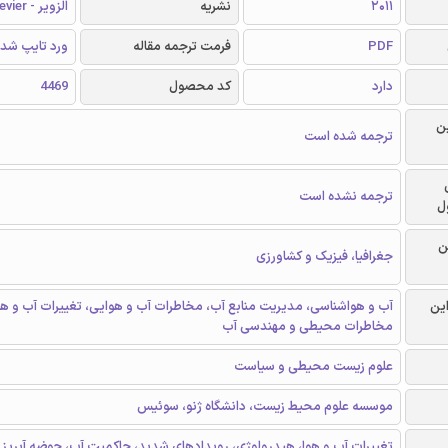
2011
نشریه
الزویر - Elsevier
PDF
فرمت ترجمه مقاله
ورد تایپ شد
دارد
کد محصول
4469
ن
ترجمه شده است
ترجمه نشده است
ل
ن
جغرافیا، فیزیک و کشاورزی
این
آب و هواشناسی، مدیریت منابع آب، مخاطرات آب و هوایی، تغییرات آب و هو
مخاطرات محیطی و مهندسی آب
علوم زیست محیطی و سیاست
موسسه علوم محیط زیست، دانشگاه ژنو، سوئیس
تغییرات آب و هوا، هیدرولوژی، رویدادهای شدید، حاکمیت آب، حوضه آبریز 