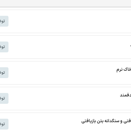
توض
توض
خاک نرم
توض
دفمند
توض
افتی و سنگدانه بتن بازیافتی
توض