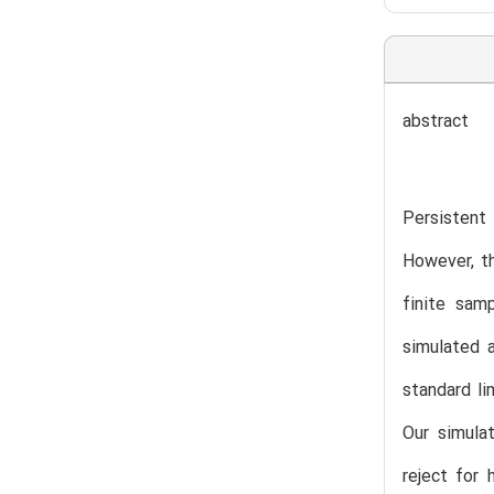
abstract
Persistent
However, th
finite sam
simulated 
standard li
Our simula
reject for