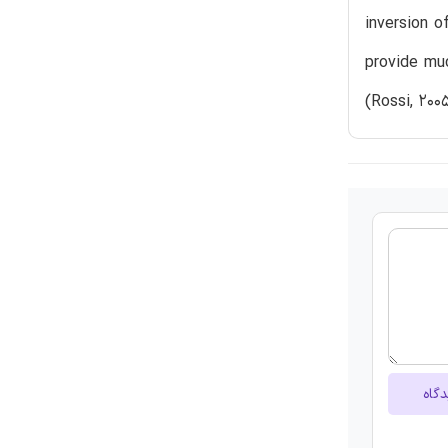
inversion o
provide muc
(Rossi, 200
دگاه