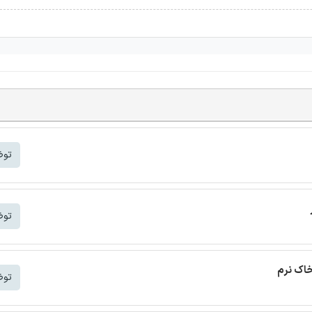
توض
توض
خاک نرم
توض