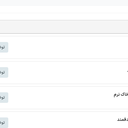
توض
توض
خاک نرم
توض
دفمند
توض