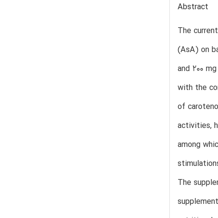
Abstract
The current
(AsA) on ba
and 200 mg 
with the co
of caroteno
activities,
among whic
stimulation
The supplem
supplementa