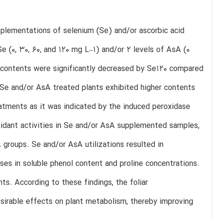
pplementations of selenium (Se) and/or ascorbic acid
e (0, 30, 60, and 120 mg L–1) and/or 2 levels of AsA (0
a contents were significantly decreased by Se120 compared
. Se and/or AsA treated plants exhibited higher contents
atments as it was indicated by the induced peroxidase
oxidant activities in Se and/or AsA supplemented samples,
roups. Se and/or AsA utilizations resulted in
ases in soluble phenol content and proline concentrations.
s. According to these findings, the foliar
sirable effects on plant metabolism, thereby improving