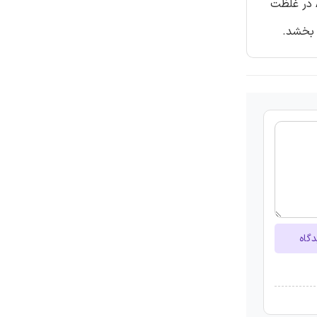
شد. مکمل های غذایی AsA و یا Se باعث افزایش در محتویات پرولین شد. با توجه به این یافته ها مکمل های غذایی برگی Se و AsA در غلظت
 بخشد.
دگاه