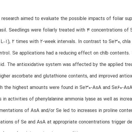
 research aimed to evaluate the possible impacts of foliar su
sil. Seedlings were foliarly treated with 4 concentrations of S
L–1), 2 times with 2-week intervals. In contrast to Se30, chl
ntrol. Se applications had a reducing effect on chlb contents
id. The antioxidative system was affected by the applied tre
 higher ascorbate and glutathione contents, and improved anti
h the highest amounts were found in Se30-AsA and Se60-AsA g
s in activities of phenylalanine ammonia lyase as well as incre
entations of AsA and/or Se led to increases in proline content
tions of Se and AsA at appropriate concentrations trigger de