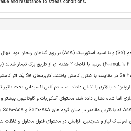
 value and resistance to stress conditions.
غلظت از (Se 0،30، 60 و 120mgL-1) و یا با دو سطح از AsA (0 و 200mgL-1، 2) مرتبه با فاصله 2 هفته ای از طریق برگ تیم
یافتند). در مقابل با Se30، محتویات chla بطور قابل توجهی با Se120 در مقایسه با کن
 داشت. گیاهان تیمار شده با Se و یا AsA مقدار کاروتنوئید بالاتری را نشان دادند. سیستم آنتی اکسیدانی تحت 
ازی القا شده نشان داده شد، محتوای آسکوربات و گلوتاتیون بیشتر و
آنتی اکسیدانی به
های فنیل آلانین آمونیاک لیاز و همچنین افزایش در محتوای فنول محلول و غلظت 