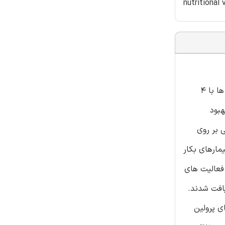
nutritional
هدف تحقیقات اخیر ارزیابی اثرات احتمالی مکمل های برگی سلنیوم (Se) و یا اسید آسکوربیک (AsA) بر روی گیاهان ریحان بود. نهال ها با 4
ار شدند (بهبود
ترل کاهش یافتند. کاربردهای Se یک اثر کاهشی بر روی
تاثیر تیمارهای بکار
 فعالیت های
بود یافته در نمونه های تغذیه شده با Se و یا AsA که بالاترین مقادیر در میان گروه های Se30-AsA و Se60-AsA یافت شدند.
های پرولین