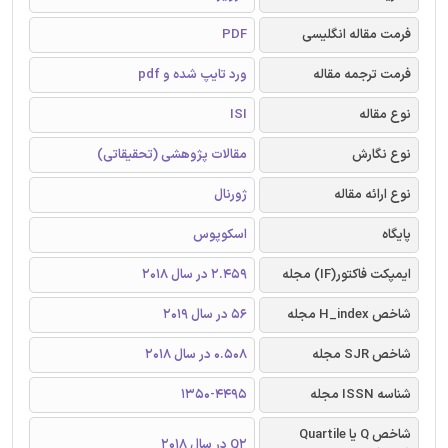
فرمت مقاله انگلیسی
PDF
فرمت ترجمه مقاله
ورد تایپ شده و pdf
نوع مقاله
ISI
نوع نگارش
مقالات پژوهشی (تحقیقاتی)
نوع ارائه مقاله
ژورنال
پایگاه
اسکوپوس
ایمپکت فاکتور(IF) مجله
2.459 در سال 2018
شاخص H_index مجله
56 در سال 2019
شاخص SJR مجله
0.508 در سال 2018
شناسه ISSN مجله
1350-4495
شاخص Q یا Quartile
Q2 در سال 2018