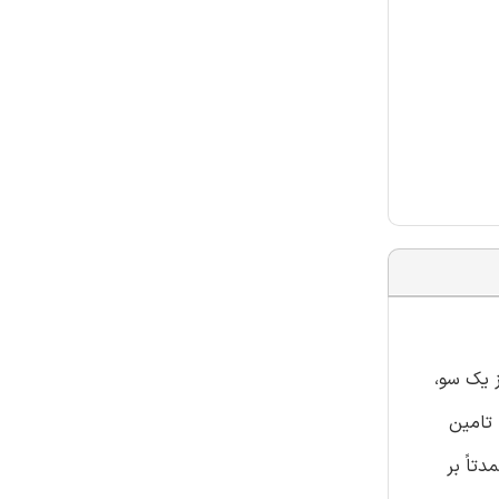
ز یک سو،
نش را تامین
تاً بر