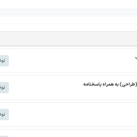
توض
(طراحی) به همراه پاسخنامه
توض
توض