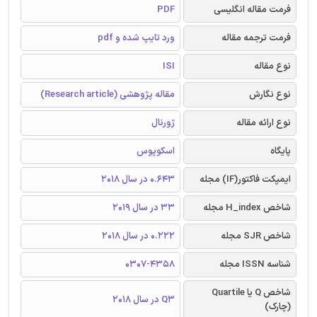
فرمت مقاله انگلیسی
PDF
فرمت ترجمه مقاله
ورد تایپ شده و pdf
نوع مقاله
ISI
نوع نگارش
مقاله پژوهشی (Research article)
نوع ارائه مقاله
ژورنال
پایگاه
اسکوپوس
ایمپکت فاکتور(IF) مجله
0.643 در سال 2018
شاخص H_index مجله
33 در سال 2019
شاخص SJR مجله
0.222 در سال 2018
شناسه ISSN مجله
0307-4358
شاخص Q یا Quartile
Q3 در سال 2018
(چارک)