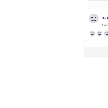
۰.
ست)