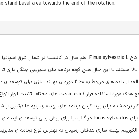
e stand basal area towards the end of the rotation.
این مطالعه یک سری دستور العمل های مدیریتی را برای پایه های کاج Pinus sylvestris L. هم سال در گالیسیا در شمال
ی بالا هستند با این حال هیچ گونه برنامه های مدیریتی جنگل داری تا 
ان ها بر اساس انالیز های سیستمتایک ارائه نشده است. این مطالعه از داده های مربوط به 2160 دوره ی بهینه
ع هدف مورد استفاده قرار گرفت. قیمت های مختلف تثبیت الوار انواع ال
ر از 0.5 تا 5 درصد بود. روش به کار برده شده برای پیدا کردن برنامه های بهینه ی پایه ها ترکیبی 
و الگوریتم بهینه سازی بود. شبیه ساز از مدل رشد و عملکرد اولیه برای Pinus sylvestris در گالیسیا برای پیش بینی توسع
 الگوریتم بهینه سازی هدفش رسیدن به بهترین نوع برنامه ی مدیریت