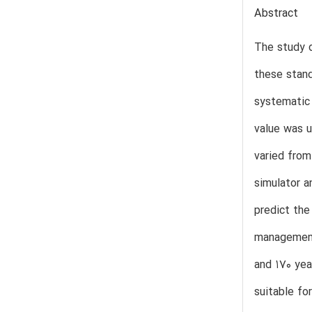
Abstract
The study d
these stand
systematic 
value was u
varied fro
simulator a
predict the
management 
and 170 yea
suitable fo