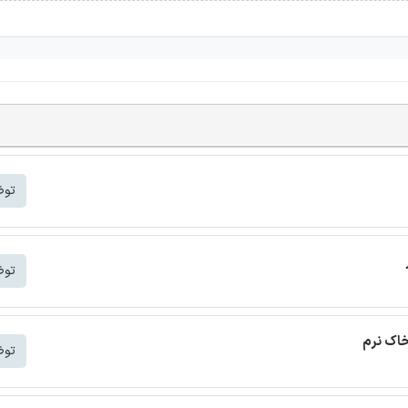
توض
توض
خاک نرم
توض