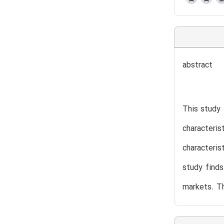
abstract
This study 
characteri
characteris
study finds
markets. Th