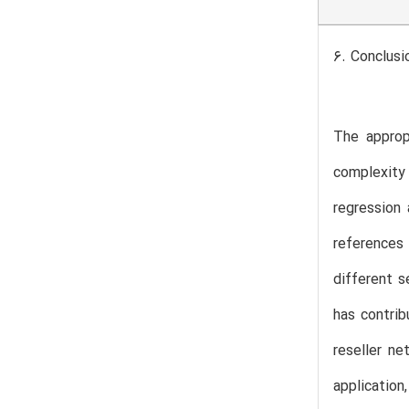
6. Conclusi
The appropr
complexity
regression 
references
different s
has contrib
reseller ne
application,