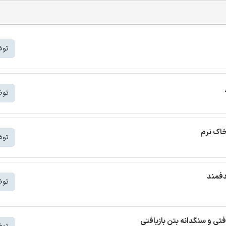
توض
توض
خاک نرم
توض
دفمند
توض
افتی و سنگدانه بتن بازیافتی