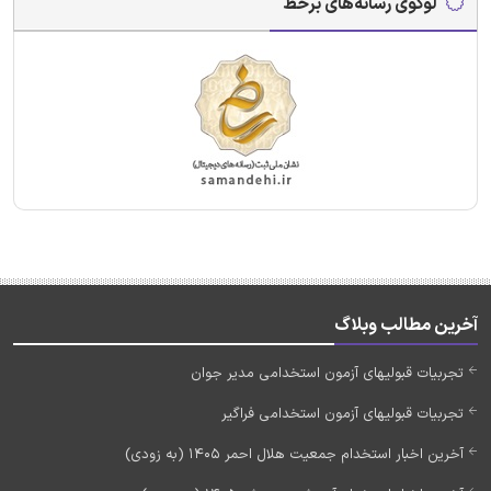
لوگوی رسانه‌های برخط
آخرین مطالب وبلاگ
تجربیات قبولیهای آزمون استخدامی مدیر جوان
تجربیات قبولیهای آزمون استخدامی فراگیر
آخرین اخبار استخدام جمعیت هلال احمر 1405 (به زودی)