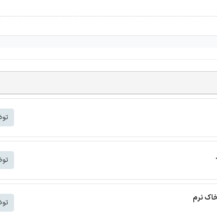
توض
توض
خاک نرم
توض