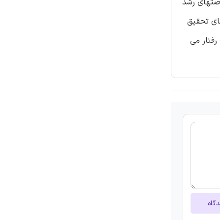
 فرصتهای رشد
های تحقیق
رفتار می
دگاه