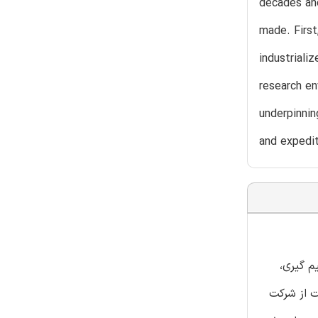
decades and
made. First
industriali
research en
underpinnin
and expedit
م گیری،
ت از شرکت