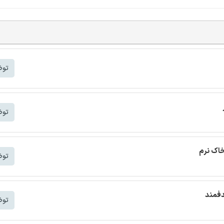
توض
توض
خاک نرم
توض
دفمند
توض