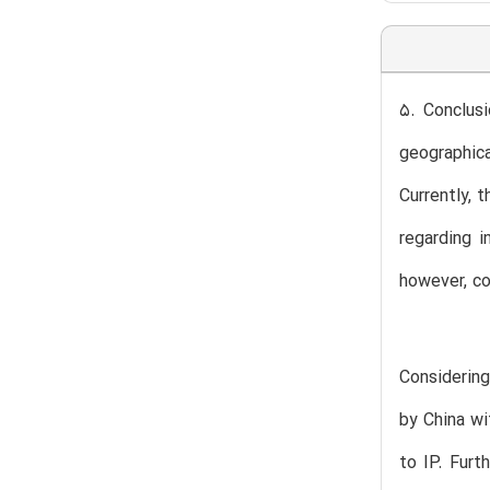
5. Conclusi
geographica
Currently, 
regarding i
however, co
Considering
by China wi
to IP. Furt