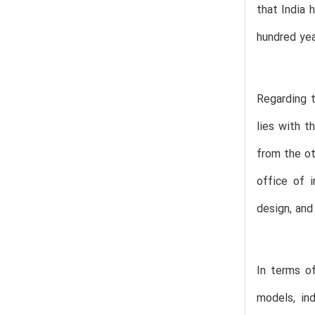
that India 
hundred yea
Regarding t
lies with 
from the ot
office of i
design, and
In terms of
models, ind