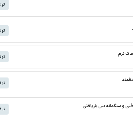
توض
توض
خاک نرم
توض
دفمند
توض
افتی و سنگدانه بتن بازیافتی
توض