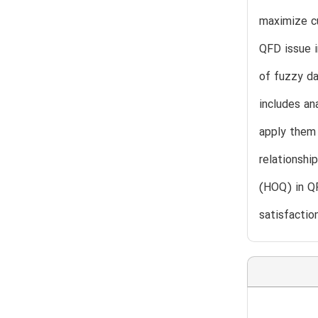
maximize cu
QFD issue i
of fuzzy da
includes an
apply them
relationshi
(HOQ) in Q
satisfactio