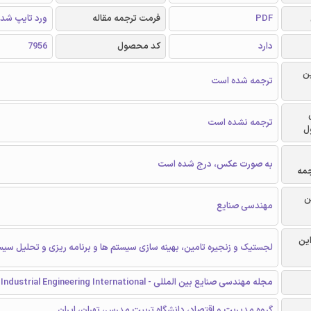
PDF
فرمت ترجمه مقاله
ورد تایپ شد
دارد
کد محصول
7956
ن
ترجمه شده است
ترجمه نشده است
ل
به صورت عکس، درج شده است
جمه
ن
مهندسی صنایع
این
لجستیک و زنجیره تامین، بهینه سازی سیستم ها و برنامه ریزی و تحلیل سیس
مجله مهندسی صنایع بین المللی - Journal of Industrial Engineering International
گروه مدیریت و اقتصاد، دانشگاه تربیت مدرس، تهران، ایران