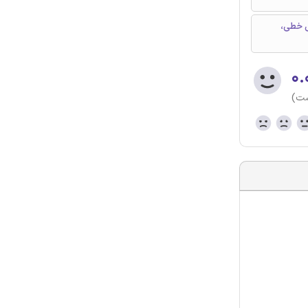
کی خطی،
۰.
ست)