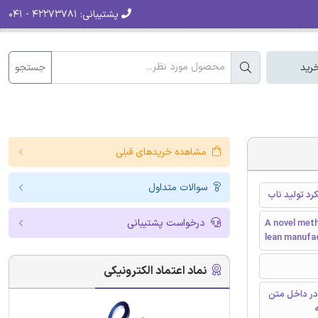
پشتیبانی:
۴۲۲۷۳۷۸۱ - ۰۴۱
جستجو
رید
مشاهده خریدهای قبلی
سوالات متداول
د تولید ناب
درخواست پشتیبانی
A novel met
lean manufa
نماد اعتماد الکترونیکی
در داخل متن
ه