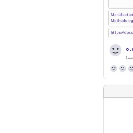
Manufacturi
Methodolog
https://doi.
۰.
ست)