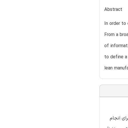
Abstract
In order to
From a broa
of informat
to define a
lean manufa
رای انجام