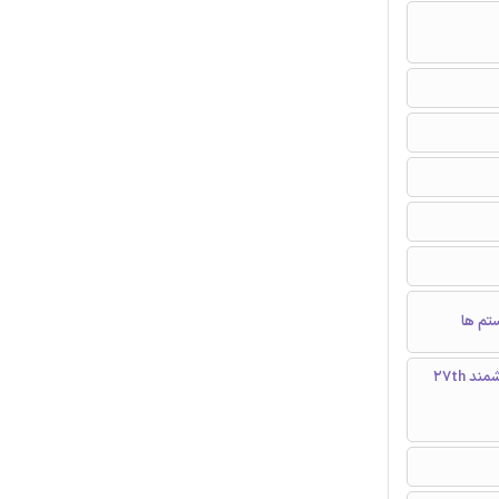
تم ها
بیست و هفتمین کنفرانس بین المللی اتوماسیون انعطاف پذیر و ساخت هوشمند 27th