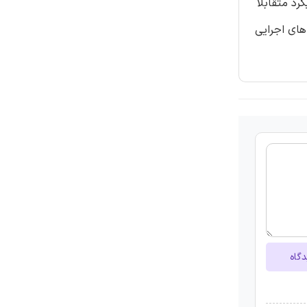
د متقابلاً
های اجرایی
دگاه