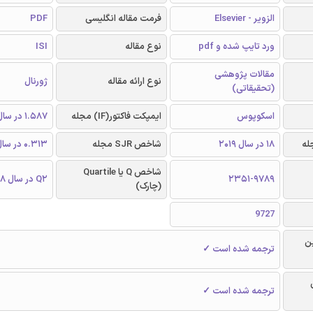
الزویر - Elsevier
فرمت مقاله انگلیسی
PDF
ورد تایپ شده و pdf
نوع مقاله
ISI
مقالات پژوهشی
نوع ارائه مقاله
ژورنال
(تحقیقاتی)
اسکوپوس
ایمپکت فاکتور(IF) مجله
1.587 در سال 2018
18 در سال 2019
شاخص SJR مجله
0.313 در سال 2018
شاخص Q یا Quartile
2351-9789
Q2 در سال 2018
(چارک)
9727
ن
ترجمه شده است ✓
ترجمه شده است ✓