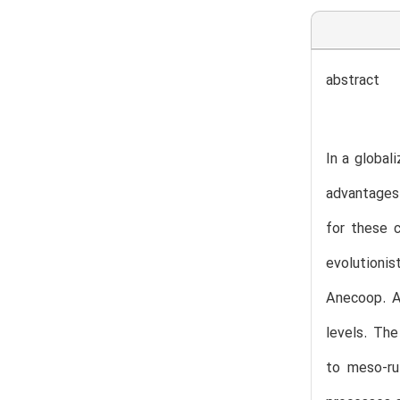
abstract
In a global
advantages
for these 
evolutionis
Anecoop. As
levels. The
to meso-ru