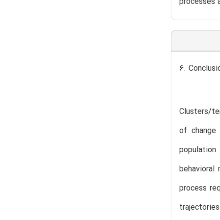
processes a
6. Conclusi
Clusters/te
of change 
population 
behavioral 
process req
trajectorie