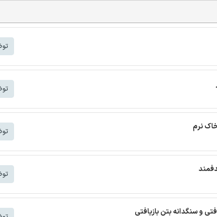
توض
توض
خاک نرم
توض
دفمند
توض
افتی و سنگدانه بتن بازیافتی
توض