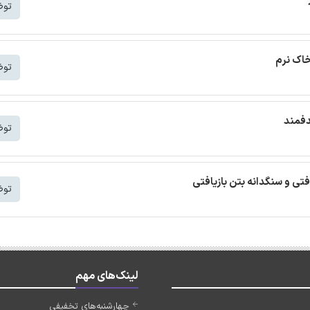
توض
خاک نرم
توض
دفمند
توض
افتی و سنگدانه بتن بازیافتی
توض
لینک‌های مهم
چهارشنبه‌های تخفیفی