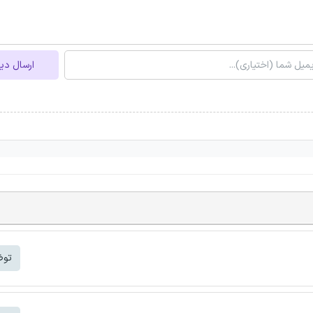
ارسال دی
توض