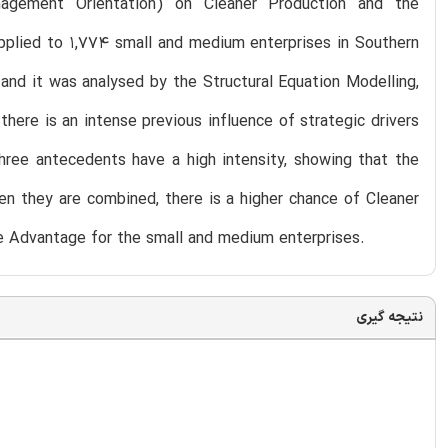
anagement Orientation) on Cleaner Production and the
pplied to 1,774 small and medium enterprises in Southern
 and it was analysed by the Structural Equation Modelling,
there is an intense previous influence of strategic drivers
three antecedents have a high intensity, showing that the
hen they are combined, there is a higher chance of Cleaner
ve Advantage for the small and medium enterprises.
نتیجه گیری