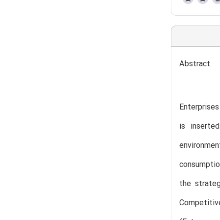
Abstract
Enterprises
is inserte
environment
consumption
the strate
Competitive