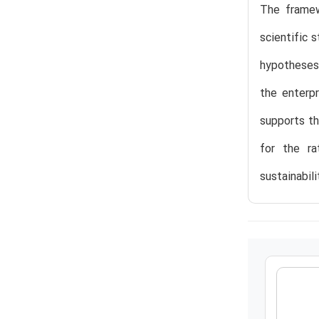
The framew
scientific 
hypotheses 
the enterp
supports th
for the ra
sustainabil