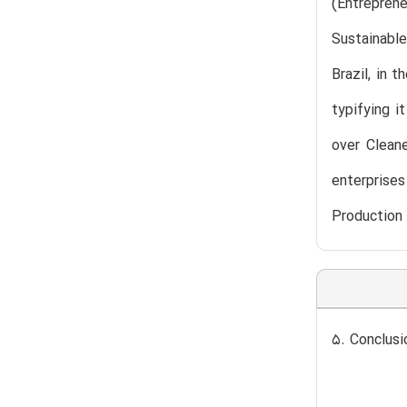
(Entrepren
Sustainabl
Brazil, in 
typifying i
over Cleane
enterprises
Production 
5. Conclusi