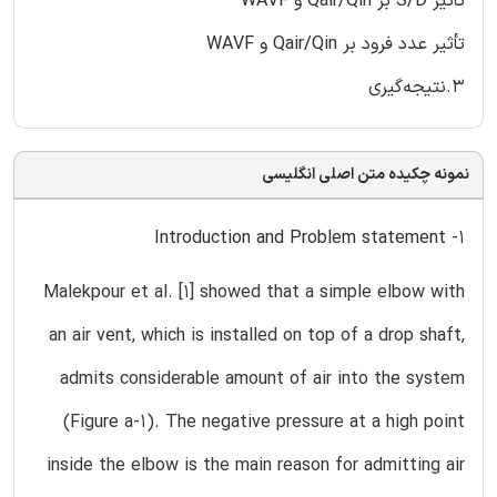
تأثیر S/D بر Qair/Qin و WAVF
تأثیر عدد فرود بر Qair/Qin و WAVF
3.نتیجه‌گیری
نمونه چکیده متن اصلی انگلیسی
1- Introduction and Problem statement
Malekpour et al. [1] showed that a simple elbow with
an air vent, which is installed on top of a drop shaft,
admits considerable amount of air into the system
(Figure a-1). The negative pressure at a high point
inside the elbow is the main reason for admitting air