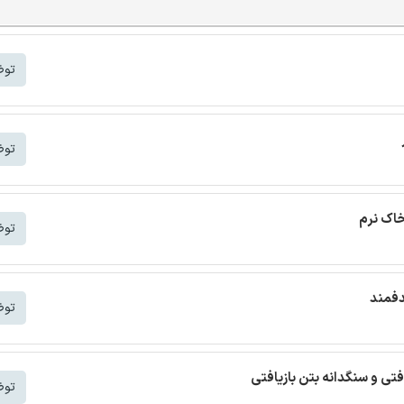
توض
توض
خاک نرم
توض
دفمند
توض
افتی و سنگدانه بتن بازیافتی
توض