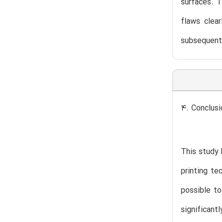
surfaces. 
flaws clea
subsequent 
4. Conclusi
This study 
printing te
possible to
significant