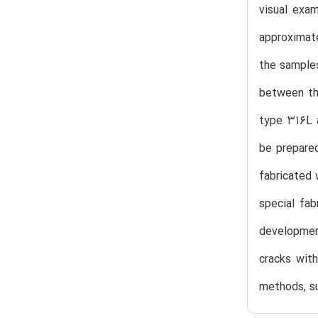
visual exam
approximate
the sample
between the
type 316L a
be prepared
fabricated 
special fab
development
cracks with
methods, su