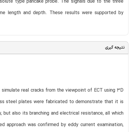
solute type pancake probe. The signals due to the three
ame length and depth. These results were supported by
نتیجه گیری
at simulate real cracks from the viewpoint of ECT using 3D
less steel plates were fabricated to demonstrate that it is
 but also its branching and electrical resistance, all which
posed approach was confirmed by eddy current examination,