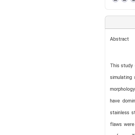
Abstract
This study 
simulating
morphology 
have domina
stainless s
flaws were