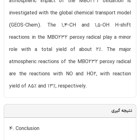
atmospheric impact of the MBO232 oxidation is
investigated with the global chemical transport model
(GEOS-Chem). The 1,4-CH and 1,5-OH H-shift
reactions in the MBO232 peroxy radical play a minor
role with a total yield of about 2%. The major
atmospheric reactions of the MBO232 peroxy radical
are the reactions with NO and HO2, with reaction
yield of 85% and 13%, respectively.
نتیجه گیری
4. Conclusion