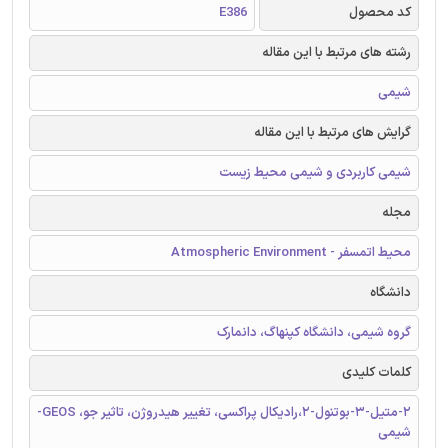
کد محصول
E386
رشته های مرتبط با این مقاله
شیمی
گرایش های مرتبط با این مقاله
شیمی کاربردی و شیمی محیط زیست
مجله
محیط اتمسفر - Atmospheric Environment
دانشگاه
گروه شیمی، دانشگاه کپنهاگ، دانمارک
کلمات کلیدی
2-متیل-3-بوتنول-2،رادیکال پراکسی، تغییر هیدروژن، تاثیر جو، GEOS-
شیمی