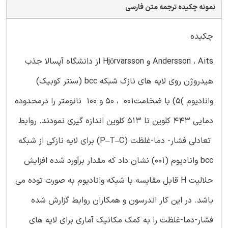
نمونه چکیده ترجمه متن فارسی
چکیده
Andersson ، Aits و Hjörvarsson از دانشگاه آپسالا جذب
هیدروژن روی لایه های نازک شبکه bcc (سنتر کوبیک)
وانادیوم )۵) با ضخامت۰۰۱ ، ۵۰ و ۱۰۰ نانومتر را درمحدوده
دمایی ۴۴۳ کلوین تا ۵۱۳ کلوین اندازه گیری نمودند. روابط
تعادلی فشار- دما-غلظت (P–T–C) برای لایه نازکی از شبکه
bcc وانادیوم (۰۰۱) نشان داد که مقدار برآورد شده افزایش
حلالیت H قابل مقایسه با شبکه وانادیوم به صورت توده می
باشد. در این کار اندرسون و همکاران روابط گزارش شده
فشار-دما-غلظت را به کمک مکانیک آماری برای لایه های