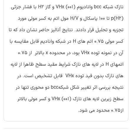
نازک شبکه bcc وانادیوم VHx (۰۰۱) و گاز H2 با فشار جزئی
p(H2) تا ۱۰۰ پاسکال و H/V مول اتم به کسر مولی مورد
تجزیه و تحلیل قرار دادند. نتایج آنالیز حاضر نشان داد که تا
کسر مولی 0.75 اتم های H در شبکه وانادیم قابل مقایسه با
آن در نمونه توده VHx بود، در محدوده x بالاتر از 0.75
اتمهای H در لایه های نازک شرایط مقید سطح ظاهرا از لایه
های نازک بدون قید توده VHx قابل تشخیص است. در
نتیجه بررسی اثر تغییر شکل شبکهbcc دو محوری تنها در
سطح زیرین لایه های نازک VHx (۰۰۱) و کسر مولی بالاتر
از0.75 محدود می شود.