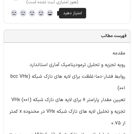
(هنوز امتیازی ثبت نشده است)
فهرست مطالب
مقدمه
رویه تجزیه و تحلیل ترمودینامیک آماری استاندارد
روابط فشار-دما-غلظت برای لایه های نازک شبکه (bcc VHx
(001
تعیین مقدار پارامتر θ برای لایه های نازک شبکه (VHx (001
تجزیه و تحلیل لایه های نازک شبکه VHx در محدوده x کمتر
از 0.75