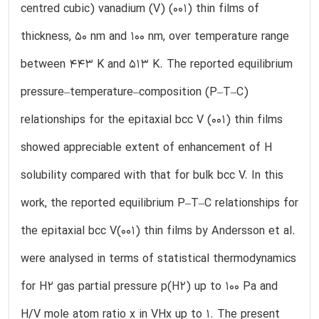
centred cubic) vanadium (V) (001) thin films of
thickness, 50 nm and 100 nm, over temperature range
between 443 K and 513 K. The reported equilibrium
pressure–temperature–composition (P–T–C)
relationships for the epitaxial bcc V (001) thin films
showed appreciable extent of enhancement of H
solubility compared with that for bulk bcc V. In this
work, the reported equilibrium P–T–C relationships for
the epitaxial bcc V(001) thin films by Andersson et al.
were analysed in terms of statistical thermodynamics
for H2 gas partial pressure p(H2) up to 100 Pa and
H/V mole atom ratio x in VHx up to 1. The present