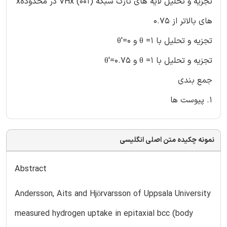
تجزیه و تحلیل لایه های نازک شبکه (VHx (001 در محدودهx
های بالاتر از 0.75
تجزیه و تحلیل با θ =1 و θ′=0
تجزیه و تحلیل با θ =1 و θ′=0.75
جمع بندی
1. پیوست ها
نمونه چکیده متن اصلی انگلیسی
Abstract
Andersson, Aits and Hjörvarsson of Uppsala University
measured hydrogen uptake in epitaxial bcc (body