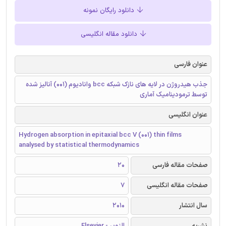
دانلود رایگان نمونه
دانلود مقاله انگلیسی
عنوان فارسی
جذب هیدروژن در لایه های نازک شبکه bcc وانادیوم (001) آنالیز شده
توسط ترمودینامیک آماری
عنوان انگلیسی
Hydrogen absorption in epitaxial bcc V (001) thin films
analysed by statistical thermodynamics
صفحات مقاله فارسی
20
صفحات مقاله انگلیسی
7
سال انتشار
2010
نشریه
الزویر - Elsevier