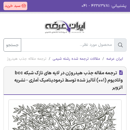
پشتیبانی:
۴۲۲۷۳۷۸۱ - ۰۴۱
سبد خرید
جستجو
ایران عرضه
مقالات ترجمه شده رشته شیمی
ترجمه مقاله جذب هیدروژن در لایه های نازک شبکه bcc وانادیوم (001) آن
ترجمه مقاله جذب هیدروژن در لایه های نازک شبکه bcc
وانادیوم (001) آنالیز شده توسط ترمودینامیک آماری - نشریه
الزویر