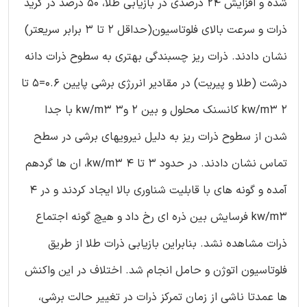
شده و افزایش 24 درصدی در بازیابی طلا، 50 درصد در گرید
ذرات و سرعت بالای فلوتاسیون(حداقل 2 تا 3 برابر سریعتر)
نشان دادند. ذرات ریز چسبندگی بهتری به سطوح ذرات دانه
درشت (طلا و پیریت) در مقادیر انررژی برشی پایین 0.6=5 تا
2 kw/m3 کانسنک محلول و بین 2 و3 kw/m3 با جدا
شدن از سطوح ذرات ریز به دلیل نیرویهای برشی در سطح
تماس نشان دادند. در حدود 3 تا 4 kw/m3، ان ها گردهم
آمده و گونه های با قابلیت شناوری بالا ایجاد کردند و در 4
kw/m3 فرسایش بین ذره ای رخ داد و هیچ گونه اجتماع
ذرات مشاهده نشد. بنابراین بازیابی ذرات طلا از طریق
فلوتاسیون اتوژن و حامل انجام شد. اختلاف در این واکنش
ها عمدتا ناشی از زمان تمرکز ذرات در تغییر حالت برشی،