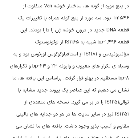
در پنج مورد از گونه ها، ساختار خوشه Van متفاوت از
Tn1546 بود. سه مورد از پنج گونه همراه با تغییرات یک
قطعه DNA جدید در درون خوشه ژن را دارا بودند. این
قطعه 1,496-bp شبیه به IS1165 از لوکونوستوک
مزانتروئیدس و IS1181 از استافیلوکوکوس اورئوس بود و به
وسیله ی تکرار های معیوب و وارونه 23 و 24-bp و تکرارهای
8-bp مستقیم در پهلو قرار گرفت. براساس این یافته ها، ما
نشان می دهیم که این عناصر یک پیوند جدید مشابه با
توالیIS1251 را در بر می گیرد. نسخه های متعددی از
IS1251 نیز در سایر سایت ها در هر دو جدایه های بالینی
مقاوم و آسیب پذیر وجود داشت. یافته های ما نشان می