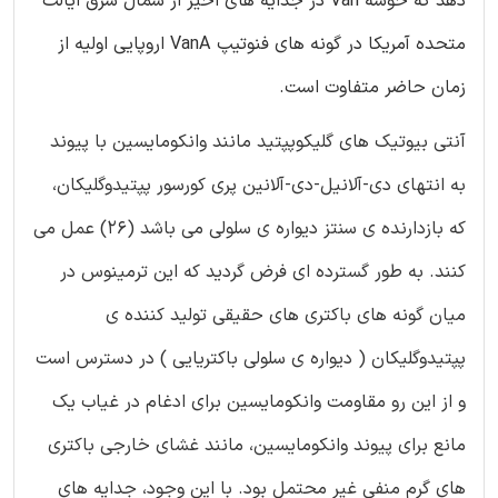
دهد که خوشه Van در جدایه های اخیر از شمال شرق ایالت
متحده آمریکا در گونه های فنوتیپ VanA اروپایی اولیه از
زمان حاضر متفاوت است.
آنتی بیوتیک های گلیکوپپتید مانند وانکومایسین با پیوند
به انتهای دی-آلانیل-دی-آلانین پری کورسور پپتیدوگلیکان،
که بازدارنده ی سنتز دیواره ی سلولی می باشد (26) عمل می
کنند. به طور گسترده ای فرض گردید که این ترمینوس در
میان گونه های باکتری های حقیقی تولید کننده ی
پپتیدوگلیکان ( دیواره ی سلولی باکتریایی ) در دسترس است
و از این رو مقاومت وانکومایسین برای ادغام در غیاب یک
مانع برای پیوند وانکومایسین، مانند غشای خارجی باکتری
های گرم منفی غیر محتمل بود. با این وجود، جدایه های