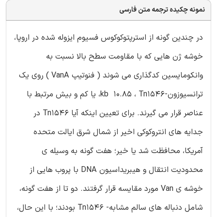
نمونه چکیده ترجمه متن فارسی
در چندین گونه از استرپتوکوکوس فسیوم ایزوله شده در اروپا،
خوشه ژن هایی که با مقاومت سطح بالا نسبت به
وانکومایسین کدگذاری می شوند ( فنوتیپ VanA ) روی یک
ترانسیوزون-kb 10.85 ، Tn1546، یا کم و بیش مرتبط با
عناصر قرار می گیرند. برای تعیین اینکه آیا Tn1546 در
جدایه های انتروکوکی اخیر از شمال شرق ایالت متحده
آمریکا، محافظت شد یا خیر؛ هفت گونه به وسیله ی
محدودیت انتقال و هیبریداسیون DNA با پروب هایی از
خوشه ی Van مورد مقایسه قرار گرفتند. دو تا از هفت گونه،
شامل دنباله های سالم مشابه- Tn1546 بودند؛ با این حال،