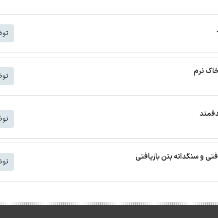
توض
خاک نرم
توض
دفمند
توض
افتی و سنگدانه بتن بازیافتی
توض