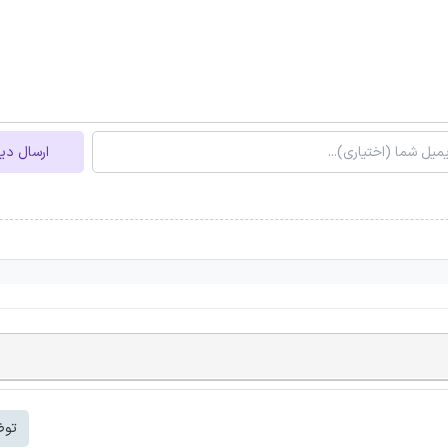
ارسال دی
توض