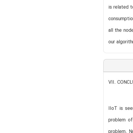
is related 
consumption
all the nod
our algorit
VII. CONC
IIoT is see
problem of
problem. N