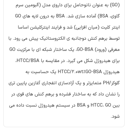
(GO) به عنوان نانوحامل برای داروی مدل (آلبومین سرم
گاوی، BSA) آماده سازی شد. BSA به درون لایه های GO
اینتر کلیت (میان افزایی) شد و فرایند اینترکلیشن اساسا
توسط برهم کنش دوجانبه ی الکتروستاتیک پیش می رود. با
معرفی (ورود) GO-BSA، یک ساختار شبکه ای با مرکزیت GO
برای هیدروژل شکل می گیرد. در مقایسه با HTCC/BSA،
هیدروژل HTCC/2.0wt%GO-BSA یک حساسیت به
گلوکز/PH متمایزتر و یک آزادسازی انفجاری آغازین پایین تری
را نشان داد که به ساختار فشرده و برهم کنش های قوی در
بین HTCC، GO و BSA در سیستم هیدروژل نسبت داده می
شود.