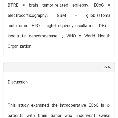
BTRE = brain tumor-related epilepsy; ECoG =
electrocorticography; GBM = glioblastoma
multiforme; HFO = high-frequency oscillation; IDH1 =
isocitrate dehydrogenase 1; WHO = World Health
Organization.
بحث
Discussion
This study examined the intraoperative ECoG in 16
patients with brain tumor who underwent awake