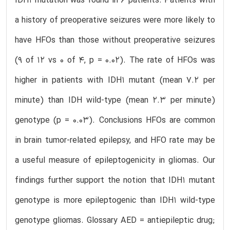
IDH1 mutation was found in 6 patients. Patients with
a history of preoperative seizures were more likely to
have HFOs than those without preoperative seizures
(9 of 12 vs 0 of 4, p = 0.02). The rate of HFOs was
higher in patients with IDH1 mutant (mean 7.2 per
minute) than IDH wild-type (mean 2.3 per minute)
genotype (p = 0.03). Conclusions HFOs are common
in brain tumor-related epilepsy, and HFO rate may be
a useful measure of epileptogenicity in gliomas. Our
findings further support the notion that IDH1 mutant
genotype is more epileptogenic than IDH1 wild-type
genotype gliomas. Glossary AED = antiepileptic drug;