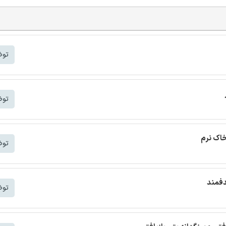
توض
توض
خاک نرم
توض
دفمند
توض