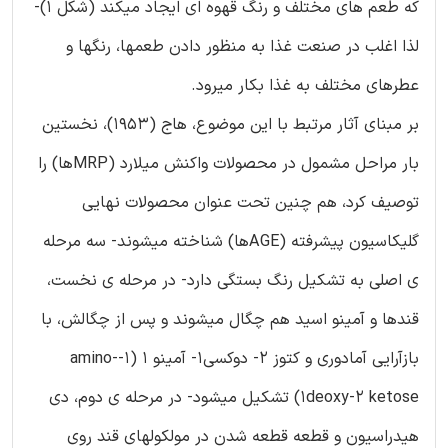
که طعم های مختلف و رنگ قهوه ای ایجاد میکند (شکل 1)-
لذا اغلب در صنعت غذا به منظور دادن طعمها، رنگها و
عطرهای مختلف به غذا بکار میرود.
بر مبنای آثار مرتبط با این موضوع، هاج (1953)، نخستین
بار مراحل مشمول در محصولات واکنش میلارد (MRPها) را
توصیف کرد، هم چنین تحت عنوان محصولات نهایی
گلیکاسیون پیشرفته (AGEها) شناخته میشوند- سه مرحله
ی اصلی به تشکیل رنگ بستگی دارد- در مرحله ی نخست،
قندها و آمینو اسید هم چگال میشوند و پس از چگالش، با
بازآرایی آمادوری و کتوز 2- دوکسی1- آمینو 1 (1-amino-
1deoxy-2 ketose) تشکیل میشود- در مرحله ی دوم، دی
هیدراسیون و قطعه قطعه شدن در مولکولهای قند روی