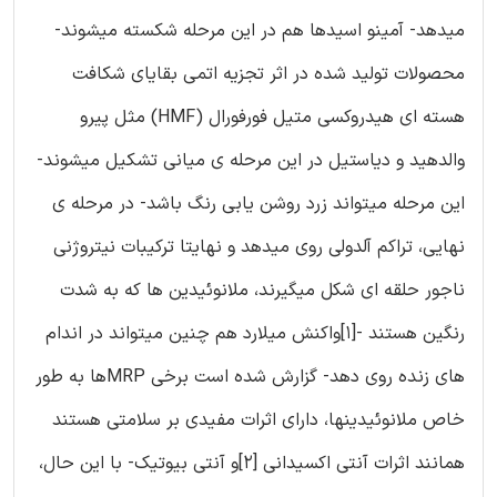
میدهد- آمینو اسیدها هم در این مرحله شکسته میشوند-
محصولات تولید شده در اثر تجزيه اتمى بقاياى شکافت
هسته اى هیدروکسی متیل فورفورال (HMF) مثل پیرو
والدهید و دیاستیل در این مرحله ی میانی تشکیل میشوند-
این مرحله میتواند زرد روشن یابی رنگ باشد- در مرحله ی
نهایی، تراکم آلدولی روی میدهد و نهایتا ترکیبات نیتروژنی
ناجور حلقه ای شکل میگیرند، ملانوئیدین ها که به شدت
رنگین هستند -[1]واکنش میلارد هم چنین میتواند در اندام
های زنده روی دهد- گزارش شده است برخی MRPها به طور
خاص ملانوئیدینها، دارای اثرات مفیدی بر سلامتی هستند
همانند اثرات آنتی اکسیدانی [2]و آنتی بیوتیک- با این حال،