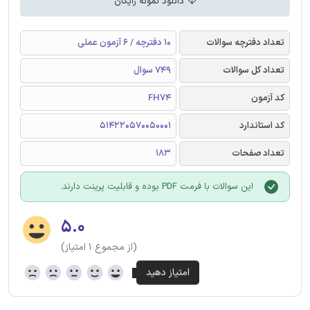
دانلود نمونه رایگان
تعداد دفترچه سوالات
10 دفترچه / 6 آزمون عملی
تعداد کل سوالات
749 سوال
کد آزمون
FH74
کد استاندارد
514220570050001
تعداد صفحات
183
این سوالات با فرمت PDF بوده و قابلیت پرینت دارند.
۵.۰
(از مجموع ۱ امتیاز)