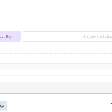
ارسال دی
توض