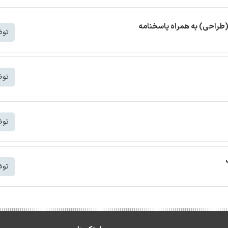
(طراحی) به همراه پاسخنامه
توض
توض
توض
توض