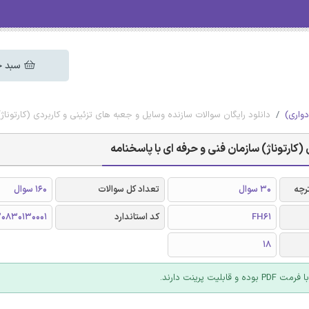
سبد خ
دواری)
دانلود رایگان سوالات سازنده وسایل و جعبه های تزئینی و کاربردی (کارتوناژ
(کارتوناژ) سازمان فنی و حرفه ای با پاسخنامه
رچه
30 سوال
تعداد کل سوالات
160 سوال
FH61
کد استاندارد
0830130001
18
 قابلیت پرینت دارند.