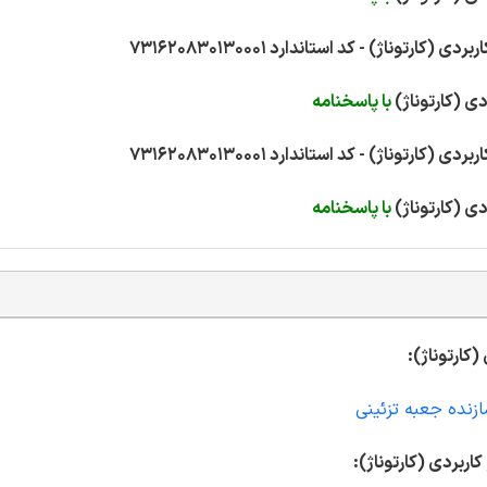
با پاسخنامه
با پاسخنامه
(کارتوناژ):
زنده جعبه تزئینی
اربردی (کارتوناژ):