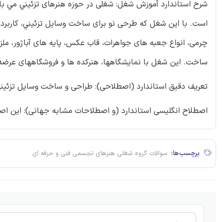
شرح استاندارد آموزش شغل: شغلی در حوزه هنرهای تزئیني مي با
است. با این شغل که طرحی نو برای ساخت وسایل تزئیني، کاربردی 
چرمی، انواع جعبه های جواهرات، قاب عکس، پایه های آباژور، ملزو
ساخت. این شغل با نمایشگاهها، هنرکده ها و فروشگاههای عرضه م
تعریف دقیق استاندارد (اصطلاحی): طراحی و ساخت وسایل تزئینی، 
اصطلاح انگلیسی استاندارد (و اصطلاحات مشابه جهانی): این اصطالح بیشت
برچسب‌ها:
سوالات گروه شغلی هنرهای تجسمی فنی و حرفه ای