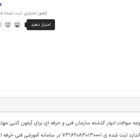
۰
(هنوز امتیازی ثبت نشده ا
وعه سوالات ادوار گذشته سازمان فنی و حرفه ای برای آزمون کتبی مها
سازنده وسایل و جعبه های تزئینی و کاربردی (کارتوناژ) با کد استاندارد ثبت شده ی 731620830130001 در سامان