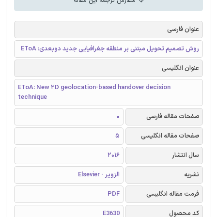
سفارش ترجمه این مقاله
عنوان فارسی
روش تصمیم تحویل مبتنی بر منطقه جغرافیایی جدید دوبعدی: EToA
عنوان انگلیسی
EToA: New 2D geolocation-based handover decision
technique
صفحات مقاله فارسی
0
صفحات مقاله انگلیسی
5
سال انتشار
2016
نشریه
الزویر - Elsevier
فرمت مقاله انگلیسی
PDF
کد محصول
E3630