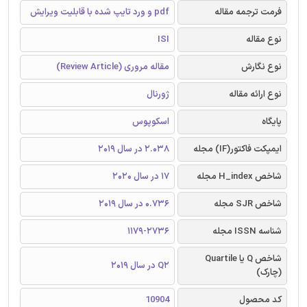
فرمت ترجمه مقاله
pdf و ورد تایپ شده با قابلیت ویرایش
نوع مقاله
ISI
نوع نگارش
مقاله مروری (Review Article)
نوع ارائه مقاله
ژورنال
پایگاه
اسکوپوس
ایمپکت فاکتور(IF) مجله
2.038 در سال 2019
شاخص H_index مجله
17 در سال 2020
شاخص SJR مجله
0.736 در سال 2019
شناسه ISSN مجله
1179-2736
شاخص Q یا Quartile
Q2 در سال 2019
(چارک)
کد محصول
10904