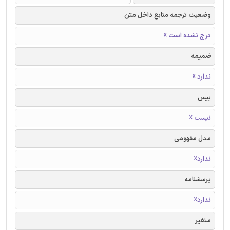
وضعیت ترجمه منابع داخل متن
درج نشده است ☓
ضمیمه
ندارد ☓
بیس
نیست ☓
مدل مفهومی
ندارد☓
پرسشنامه
ندارد☓
متغیر