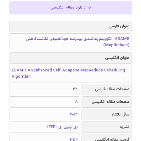
دانلود مقاله انگلیسی
عنوان فارسی
ESAMR : الگوریتم زمانبندی پیشرفته خودتطبیقی نگاشت‌کاهش
(MapReduce)
عنوان انگلیسی
ESAMR: An Enhanced Self-Adaptive MapReduce Scheduling
Algorithm
صفحات مقاله فارسی
22
صفحات مقاله انگلیسی
8
سال انتشار
2012
نشریه
آی تریپل ای - IEEE
فرمت مقاله انگلیسی
PDF