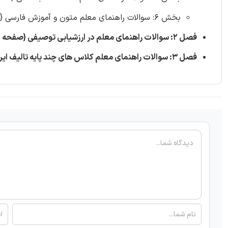
بخش 6: سوالات راهنمای معلم متون و آموزش فارسی {صفحه 115 - 80 سوال}
فصل 2: سوالات راهنمای معلم در ارزشیابی توصیفی {صفحه 131 - 80 سوال}
فصل 3: سوالات راهنمای معلم کلاس های چند پایه تالیف ایران عرضه با پاسخنامه تشریحی {صفحه 150 - 85 سوال}