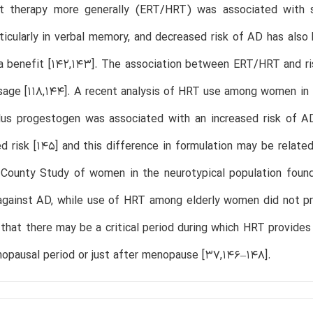
t therapy more generally (ERT/HRT) was associated with sl
icularly in verbal memory, and decreased risk of AD has also
a benefit [142,143]. The association between ERT/HRT and ri
sage [118,144]. A recent analysis of HRT use among women in t
lus progestogen was associated with an increased risk of A
d risk [145] and this difference in formulation may be related
County Study of women in the neurotypical population found
gainst AD, while use of HRT among elderly women did not pro
that there may be a critical period during which HRT provides 
opausal period or just after menopause [37,146–148].