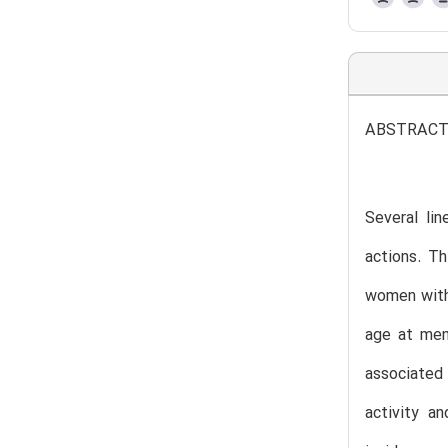
ABSTRAC
Several lin
actions. Th
women with 
age at men
associated
activity a