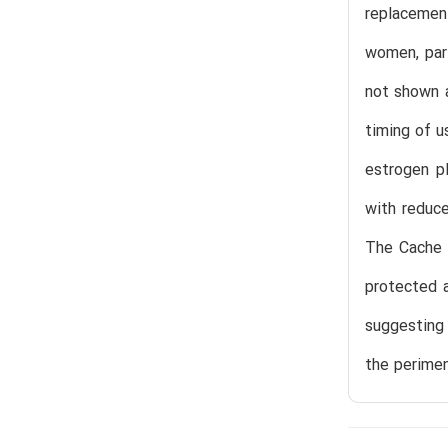
replacemen
women, part
not shown 
timing of u
estrogen p
with reduce
The Cache 
protected a
suggesting 
the perimen