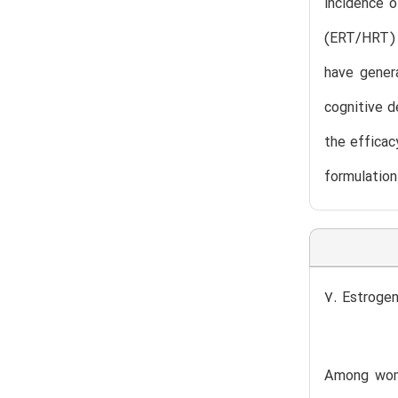
incidence o
(ERT/HRT) 
have gener
cognitive d
the efficac
formulation
7. Estroge
Among wome