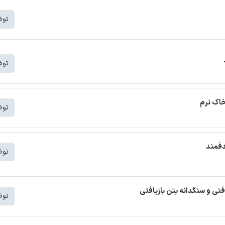
توض
توض
خاک نرم
توض
دفمند
توض
افتی و سنگدانه بتن بازیافتی
توض