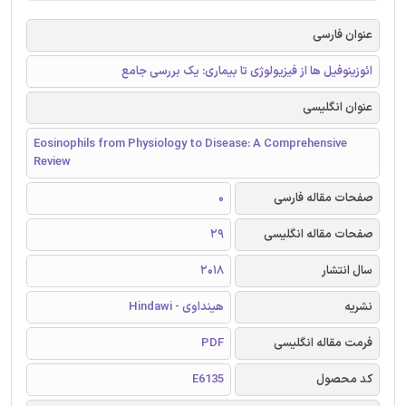
عنوان فارسی
ائوزینوفیل ها از فیزیولوژی تا بیماری: یک بررسی جامع
عنوان انگلیسی
Eosinophils from Physiology to Disease: A Comprehensive
Review
صفحات مقاله فارسی
0
صفحات مقاله انگلیسی
29
سال انتشار
2018
نشریه
هینداوی - Hindawi
فرمت مقاله انگلیسی
PDF
کد محصول
E6135