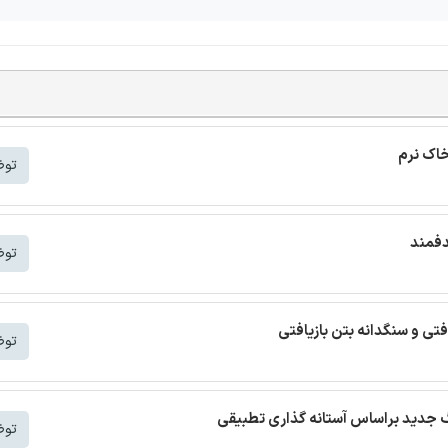
خاک نرم
توض
دفمند
توض
افتی و سنگدانه بتن بازیافتی
توض
توض