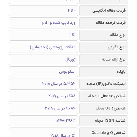
فرمت مقاله انگلیسی
PDF
فرمت ترجمه مقاله
ورد تایپ شده و pdf
نوع مقاله
ISI
نوع نگارش
مقالات پژوهشی (تحقیقاتی)
نوع ارائه مقاله
ژورنال
پایگاه
اسکوپوس
ایمپکت فاکتور(IF) مجله
5.352 در سال 2018
شاخص H_index مجله
158 در سال 2019
شاخص SJR مجله
1.684 در سال 2018
شناسه ISSN مجله
0148-2963
شاخص Q یا Quartile
Q1 در سال 2018