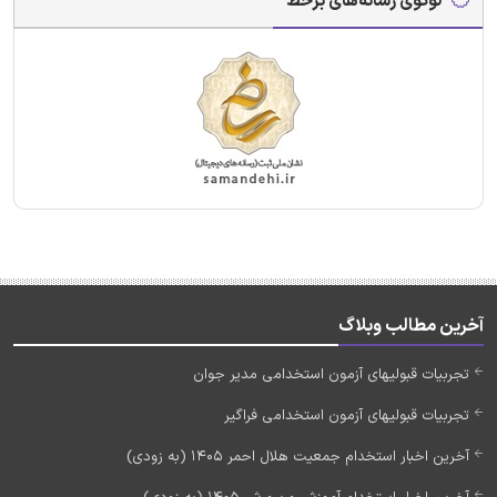
لوگوی رسانه‌های برخط
آخرین مطالب وبلاگ
تجربیات قبولیهای آزمون استخدامی مدیر جوان
تجربیات قبولیهای آزمون استخدامی فراگیر
آخرین اخبار استخدام جمعیت هلال احمر 1405 (به زودی)