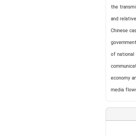
the transmi
and relativ
Chinese cas
government 
of national
communicati
economy and
media flows