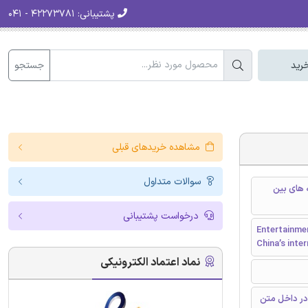
پشتیبانی:
۴۲۲۷۳۷۸۱ - ۰۴۱
جستجو
رید
مشاهده خریدهای قبلی
سوالات متداول
 های بین
درخواست پشتیبانی
Entertainmen
China’s inte
نماد اعتماد الکترونیکی
در داخل متن