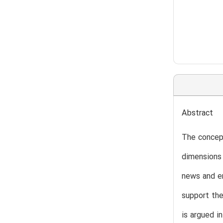
Abstract
The concept
dimensions 
news and en
support the
is argued i