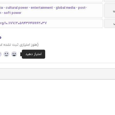
a - cultural power - entertainment - global media - post-
ی
n - soft power
.org/10.1177/2059436416662037
۰
(هنوز امتیازی ثبت نشده ا