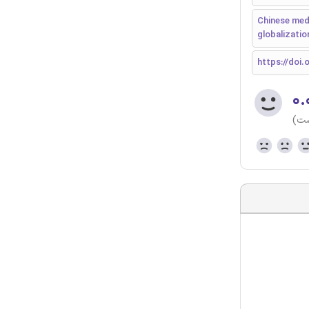
Chinese medi
globalizatio
https://doi
۰.
ست)