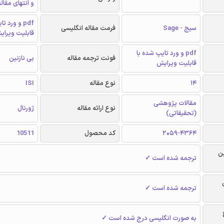
و انتهای مقال
pdf و ورد 
سیج - Sage
فرمت مقاله انگلیسی
قابلیت ویرای
pdf و ورد تایپ شده با
فونت ترجمه مقاله
بی نازنین
قابلیت ویرایش
14
نوع مقاله
ISI
مقالات پژوهشی
نوع ارائه مقاله
ژورنال
(تحقیقاتی)
2059-4364
کد محصول
10511
ن
ترجمه شده است ✓
ترجمه شده است ✓
به صورت انگلیسی درج شده است ✓