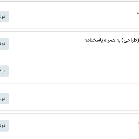
توض
(طراحی) به همراه پاسخنامه
توض
توض
توض
توض