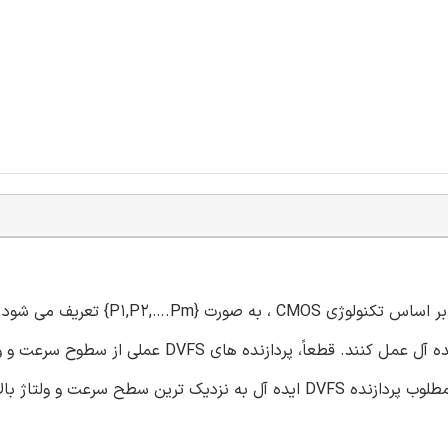
پلتفرم چند پردازنده ناهمگن با m پردازنده پیشگیرانه و بازدارنده بر اساس تکنولوژی CMOS 
های DVFS می توانند در هر سرعت و ولتاژی در رنج و محدوده ایده آل عمل کنند. قطعاً، پردازنده های DVFS عملی از 
گسسته(غیر ایده آل) پشتیبانی می کنند. بنابراین سرعت و ولتاژ مطلوب پردازنده DVFS ایده آل به نزدیک ترین سطح سرع