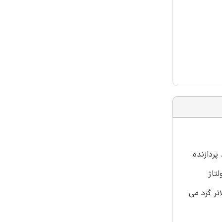
، به صورت {P1,P2,….Pm} تعریف می شود. پردازنده
سطوح سرعت و ولتاژ
ت و ولتاژ بالاتر گرد می