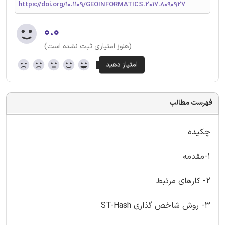
https://doi.org/10.1109/GEOINFORMATICS.2017.8090927
۰.۰
(هنوز امتیازی ثبت نشده است)
فهرست مطالب
چکیده
1-مقدمه
2- کارهای مرتبط
3- روش شاخص گذاری ST-Hash