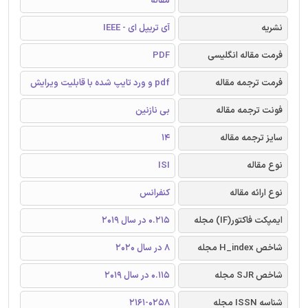
مقاله
نشریه
آی تریپل ای - IEEE
فرمت مقاله انگلیسی
PDF
فرمت ترجمه مقاله
pdf و ورد تایپ شده با قابلیت ویرایش
فونت ترجمه مقاله
بی نازنین
سایز ترجمه مقاله
14
نوع مقاله
ISI
نوع ارائه مقاله
کنفرانس
ایمپکت فاکتور(IF) مجله
0.215 در سال 2019
شاخص H_index مجله
8 در سال 2020
شاخص SJR مجله
0.115 در سال 2019
شناسه ISSN مجله
2161-0258