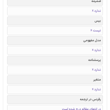
ضمیمه
ندارد ☓
بیس
نیست ☓
مدل مفهومی
ندارد ☓
پرسشنامه
ندارد ☓
متغیر
ندارد ☓
رفرنس در ترجمه
در انتهای مقاله درج شده است