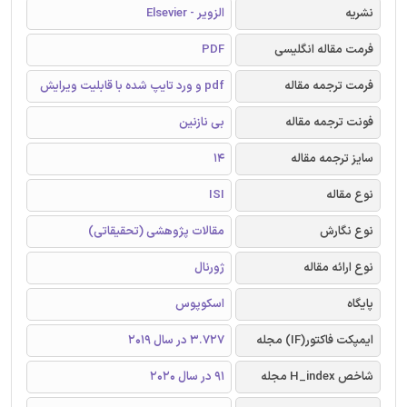
نشریه
الزویر - Elsevier
فرمت مقاله انگلیسی
PDF
فرمت ترجمه مقاله
pdf و ورد تایپ شده با قابلیت ویرایش
فونت ترجمه مقاله
بی نازنین
سایز ترجمه مقاله
14
نوع مقاله
ISI
نوع نگارش
مقالات پژوهشی (تحقیقاتی)
نوع ارائه مقاله
ژورنال
پایگاه
اسکوپوس
ایمپکت فاکتور(IF) مجله
3.727 در سال 2019
شاخص H_index مجله
91 در سال 2020