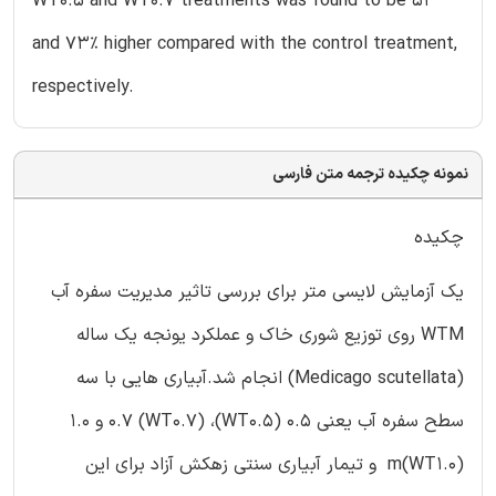
WT0.5 and WT0.7 treatments was found to be 52
and 73% higher compared with the control treatment,
respectively.
نمونه چکیده ترجمه متن فارسی
چکیده
یک آزمایش لایسی متر برای بررسی تاثیر مدیریت سفره آب
WTM روی توزیع شوری خاک و عملکرد یونجه یک ساله
(Medicago scutellata) انجام شد.آبیاری هایی با سه
سطح سفره آب یعنی 0.5 (WT0.5)، 0.7 (WT0.7) و 1.0
m(WT1.0) و تیمار آبیاری سنتی زهکش آزاد برای این