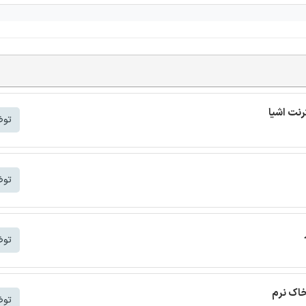
توض
توض
توض
خاک نرم
توض