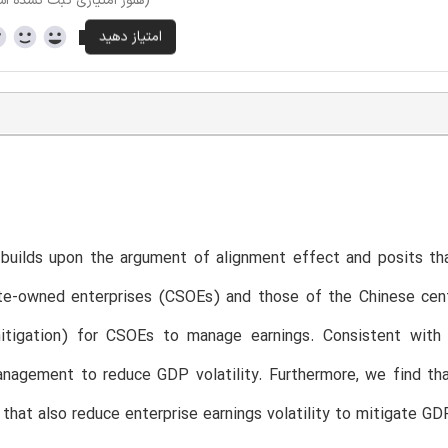
(هنوز امتیازی ثبت نشده ا
T
 builds upon the argument of alignment effect and posits th
ate-owned enterprises (CSOEs) and those of the Chinese cent
 mitigation) for CSOEs to manage earnings. Consistent wit
anagement to reduce GDP volatility. Furthermore, we find t
that also reduce enterprise earnings volatility to mitigate GDP