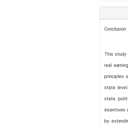
Conclusion
This study
real earnin
principles
state leve
state poli
incentives 
by extendi