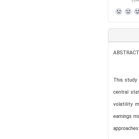
ست)
ABSTRAC
This study
central st
volatility
earnings m
approaches 