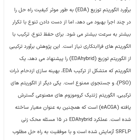
برآورد الگوریتم توزیع (EDA) به طور موثر کیفیت راه حل را
در چند اجرا بهبود می دهد، اما از دست دادن تنوع با تکرار
بیشتر به سرعت بیشتر می شود. برای حفظ تنوع، ترکیب با
الگوریتم های فراابتکاری نیاز است. این پژوهش برآورد ترکیبی
از الگوریتم توزیع (EDAhybrid) را پیشنهاد می دهد، یک
الگوریتم که متشکل از ترکیب EDA، بهینه سازی ازدحام ذرات
(PSO)، و جستجوی ممنوع است. یکی دیگر از الگوریتم های
ترکیبی، الگوریتم ژنتیک کروموزوم های مصنوعی گسترش
یافته (eACGA) است که همچنین به عنوان معیار ساخته
شده است. عملکرد EDAhybrid در 15 مسئله محک زنی
SRFLP آزمایش شده است و با موفقیت به راه حل مطلوب