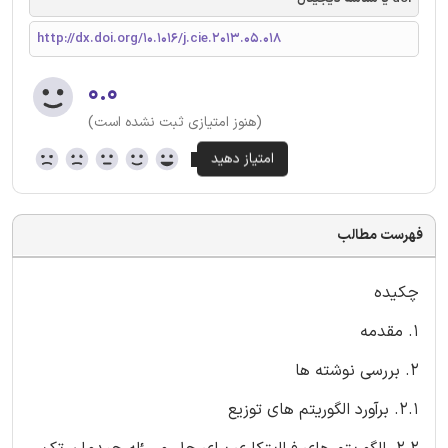
http://dx.doi.org/10.1016/j.cie.2013.05.018
۰.۰
(هنوز امتیازی ثبت نشده است)
فهرست مطالب
چکیده
1. مقدمه
2. بررسی نوشته ها
2.1. برآورد الگوریتم های توزیع