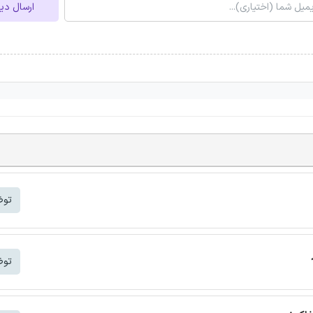
ارسال دی
توض
توض