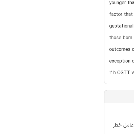
younger tha
factor that
gestational
those born
outcomes of
exception o
2 h OGTT v
مهم ترین عامل خطر