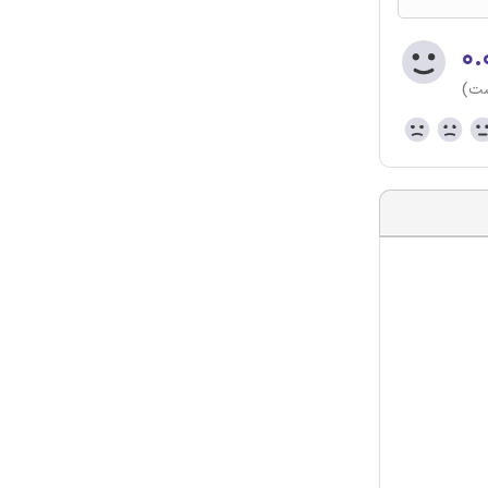
۰.
ست)