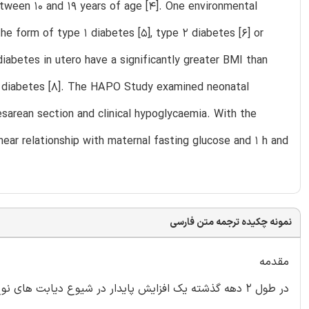
etween 10 and 19 years of age [4]. One environmental
the form of type 1 diabetes [5], type 2 diabetes [6] or
diabetes in utero have a significantly greater BMI than
2 diabetes [8]. The HAPO Study examined neonatal
sarean section and clinical hypoglycaemia. With the
near relationship with maternal fasting glucose and 1 h and
نمونه چکیده ترجمه متن فارسی
مقدمه