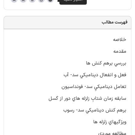
فهرست مطالب
خلاصه
مقدمه
بررسي برهم کنش ها
فعل و انفعال ديناميکي سد- آب
تعامل ديناميکيِ سد- فونداسيون
سابقه زمان شتابِ زلزله هاي دور از گسل
برهم کنش ديناميکي سد- رسوب
ويژگيهاي زلزله ها
مطالعه موردي