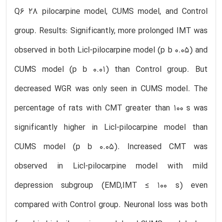
Q6 28 pilocarpine model, CUMS model, and Control
group. Results: Significantly, more prolonged IMT was
observed in both Licl-pilocarpine model (p b 0.05) and
CUMS model (p b 0.01) than Control group. But
decreased WGR was only seen in CUMS model. The
percentage of rats with CMT greater than 100 s was
significantly higher in Licl-pilocarpine model than
CUMS model (p b 0.05). Increased CMT was
observed in Licl-pilocarpine model with mild
depression subgroup (EMD,IMT ≤ 100 s) even
compared with Control group. Neuronal loss was both