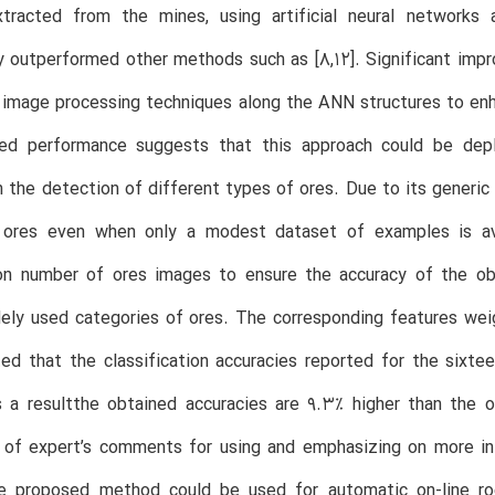
xtracted from the mines, using artificial neural networks
ly outperformed other methods such as [8,12]. Significant i
 image processing techniques along the ANN structures to enh
ed performance suggests that this approach could be deplo
n the detection of different types of ores. Due to its gener
 ores even when only a modest dataset of examples is av
on number of ores images to ensure the accuracy of the obt
ely used categories of ores. The corresponding features weig
ed that the classification accuracies reported for the sixt
s a resultthe obtained accuracies are 9.3% higher than the 
of expert’s comments for using and emphasizing on more infl
e proposed method could be used for automatic on-line rock