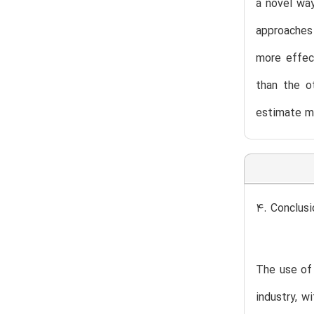
a novel way
approaches 
more effec
than the o
estimate mi
4. Conclusi
The use of 
industry, w