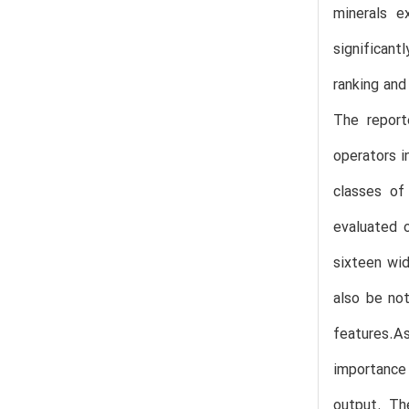
minerals e
significant
ranking and
The report
operators i
classes of
evaluated 
sixteen wid
also be not
features.A
importance 
output. Th