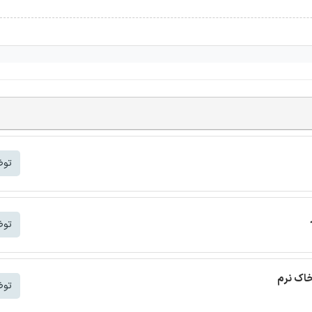
توض
توض
خاک نرم
توض