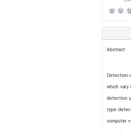
ست)
Abstract
Detection o
which vary 
detection p
type detect
computer vi