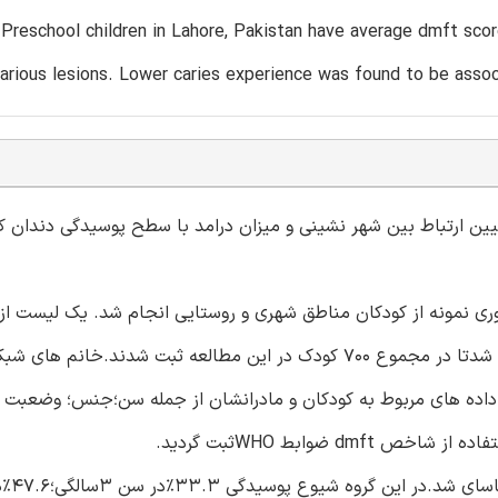
 Preschool children in Lahore, Pakistan have average dmft scor
arious lesions. Lower caries experience was found to be assoc
ر ارزیابی شیوع پوسیدگی در کودکان 3تا5سال وتعیین ارتباط بین شهر نشینی و میزان درامد با سطح پوسیدگی
تا 5 سال تهیه شد و دوتا درمیون از لیست بطور تصادفی انتخاب شدتا در مجموع 700 کودک در این مطالعه ثبت شد
تند.داده های مربوط به کودکان و مادرانشان از جمله سن؛جنس؛ وضعبت 
ضوابط WHOثبت گردید.