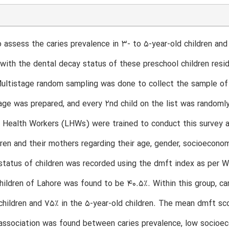
 assess the caries prevalence in 3- to 5-year-old children an
with the dental decay status of these preschool children residi
ltistage random sampling was done to collect the sample of ch
age was prepared, and every 2nd child on the list was randomly 
 Health Workers (LHWs) were trained to conduct this survey a
dren and their mothers regarding their age, gender, socioecono
status of children was recorded using the dmft index as per WH
hildren of Lahore was found to be 40.5%. Within this group, ca
children and 75% in the 5-year-old children. The mean dmft sco
 association was found between caries prevalence, low socioec