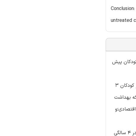
Conclusion:
untreated c
 دندان کودکان پیش
مواد و روش ها:نمونه برداری چند مرحله ایی تصادفی برای جمع اوری نمونه از کودکان مناطق شهری و روستایی انجام شد. یک لیست از کودکان 3
ند.خانم های شبکه بهداشت
اقتصادی؛و
نتایج: شیوع پوسیدگی دندان در کودکستان های لاهور 40.5٪ شناسای شد.در این گروه شیوع پوسیدگی 33.3٪در سن 3سالگی؛47.6٪در 4 سالگی