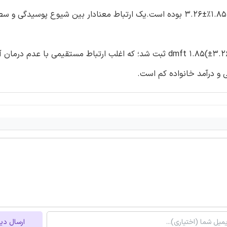
و75٪ در 5 سالگی بوده است. میانگینdmft کل جمعیت کودکان 1.85٪±3.26 بوده است.یک ارتباط معنادار بین شیوع 
نتیجه گیری: در کودکان پیش دبستانی لاهور پاکستالن متوسط dmft 1.85(±3.26) ثبت شد؛ که اغلب ارتباط مستقیمی ب
 و درآمد خانواده کم است.
ارسال دی