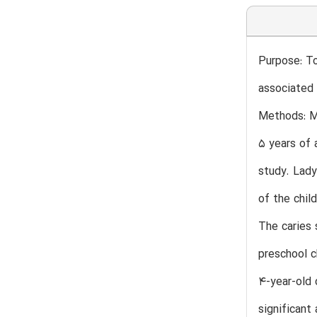
Purpose: To
associated 
Methods: Mu
5 years of 
study. Lady
of the chil
The caries 
preschool c
4-year-old 
significant