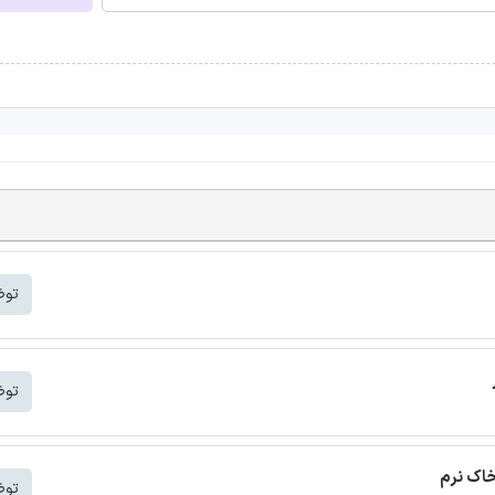
توض
توض
خاک نرم
توض