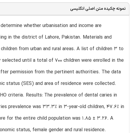
نمونه چکیده متن اصلی انگلیسی
d determine whether urbanisation and income are
ng in the district of Lahore, Pakistan. Materials and
ildren from urban and rural areas. A list of children 3 to
selected until a total of 700 children were enrolled in the
fter permission from the pertinent authorities. The data
mic status (SES) and area of residence were collected.
O criteria. Results: The prevalence of dental caries in
ries prevalence was 33.3% in 3-year-old children, 47.6% in
re for the entire child population was 1.85 ± 3.26. A
onomic status, female gender and rural residence.